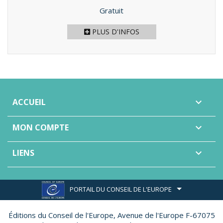
Prix
Gratuit
PLUS D'INFOS
ACCUEIL

MON COMPTE

LIENS

PORTAIL DU CONSEIL DE L'EUROPE
Éditions du Conseil de l'Europe,
Avenue de l'Europe F-67075