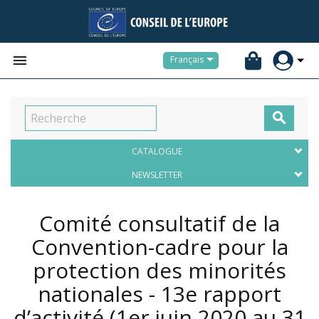


Français

CATALOGUE
NEWSLETTER
Comité consultatif de la
Convention-cadre pour la
protection des minorités
nationales - 13e rapport
d’activité (1er juin 2020 au 31