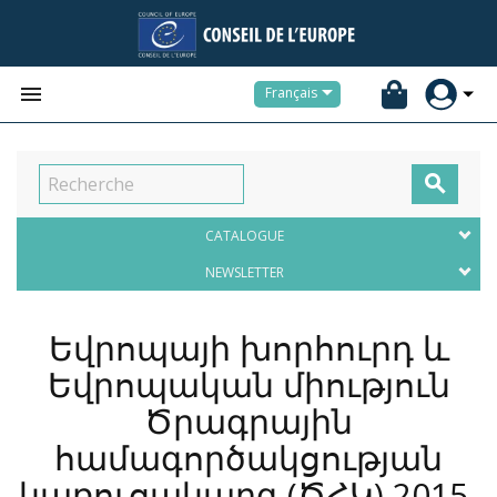


Français

CATALOGUE
NEWSLETTER
Եվրոպայի խորհուրդ և
Եվրոպական միություն
Ծրագրային
համագործակցության
կառուցակարգ (ԾՀԿ) 2015-