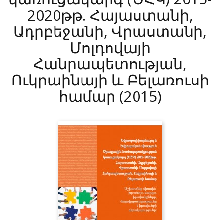
2020թթ. Հայաստանի,
Ադրբեջանի, Վրաստանի,
Մոլդովայի
Հանրապետության,
Ուկրաինայի և Բելառուսի
համար
(2015)