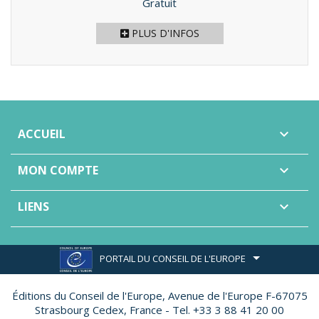
Prix
Gratuit
PLUS D'INFOS
ACCUEIL

MON COMPTE

LIENS

PORTAIL DU CONSEIL DE L'EUROPE
Éditions du Conseil de l'Europe,
Avenue de l'Europe F-67075
Strasbourg Cedex, France - Tel. +33 3 88 41 20 00