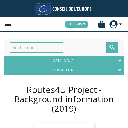


Français

CATALOGUE
NEWSLETTER
Routes4U Project -
Background information
(2019)