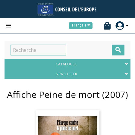


Français

CATALOGUE
NEWSLETTER
Affiche Peine de mort
(2007)