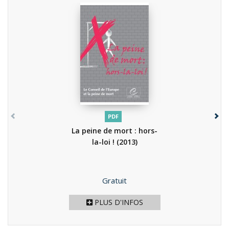
PDF
La peine de mort : hors-
la-loi !
(2013)
Prix
Gratuit
PLUS D'INFOS