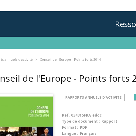
Resso
ts annuels d'activité
Conseil de l'Europe - Points forts 2014
nseil de l'Europe - Points forts
RAPPORTS ANNUELS D'ACTIVITÉ
Ref.
034315FRA_edoc
Type de document :
Rapport
Format :
PDF
Langue :
Français