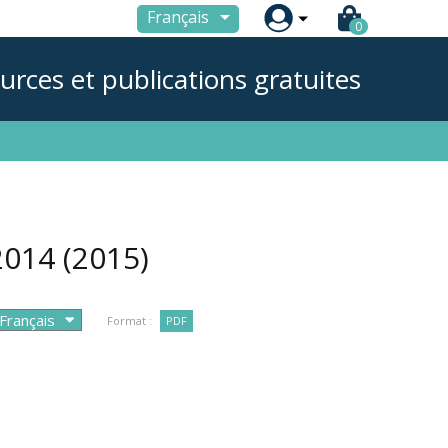

Français
0
urces et publications gratuites
 2014
(2015)
Format :
PDF