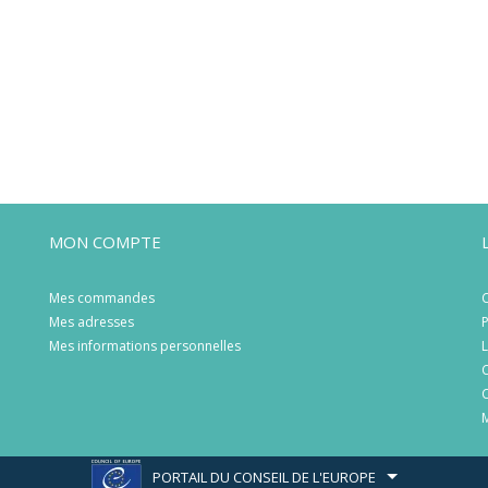
MON COMPTE
Mes commandes
C
Mes adresses
P
Mes informations personnelles
L
C
C
M
PORTAIL DU CONSEIL DE L'EUROPE