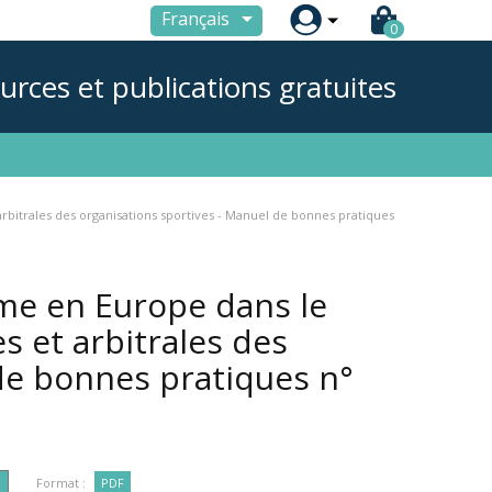

Français
0
urces et publications gratuites
arbitrales des organisations sportives - Manuel de bonnes pratiques
mme en Europe dans le
s et arbitrales des
de bonnes pratiques n°
Format :
PDF