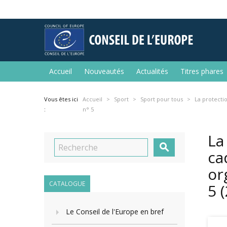
Accueil
Nouveautés
Actualités
Titres phares
Vous êtes ici
Accueil
Sport
Sport pour tous
La protecti
:
n° 5
La

ca
or
CATALOGUE
5
Le Conseil de l'Europe en bref