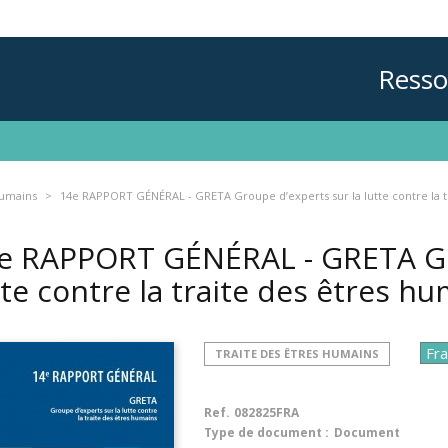
Resso
humains
14e RAPPORT GÉNÉRAL - GRETA Groupe d’experts sur la lutte contre la t
e RAPPORT GÉNÉRAL - GRETA Gro
tte contre la traite des êtres h
TRAITE DES ÊTRES HUMAINS
Ref.
082825FRA
Type de document :
Document