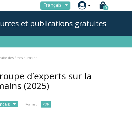

Français
0
urces et publications gratuites
raite des êtres humains
upe d’experts sur la
umains
(2025)
Format :
PDF