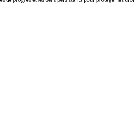
s de progrès et les défis persistants pour protéger les droit