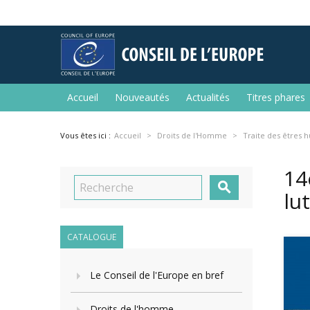
Accueil
Nouveautés
Actualités
Titres phares
Vous êtes ici :
Accueil
Droits de l'Homme
Traite des êtres 
14

lu
CATALOGUE
Le Conseil de l'Europe en bref
Droits de l'homme