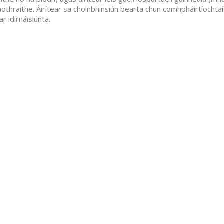
othraithe. Áirítear sa choinbhinsiún bearta chun comhpháirtíochtaí 
r idirnáisiúnta.