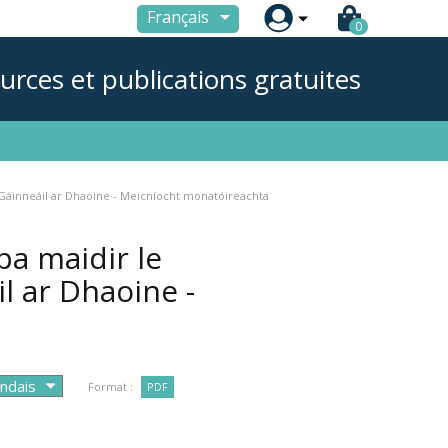

Français
0
urces et publications gratuites
Gáinneáil ar Dhaoine - Meicníocht monatóireachta
a maidir le
l ar Dhaoine -
)
Format :
PDF