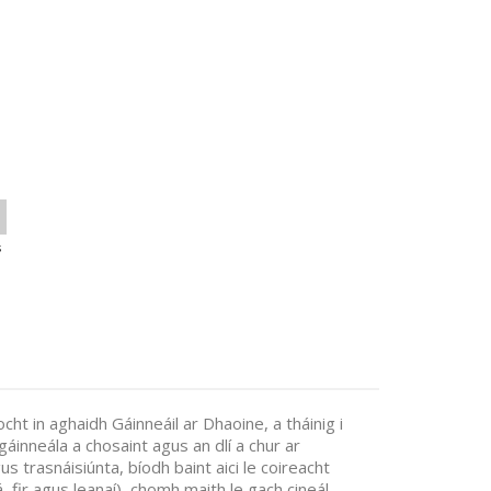
s
ht in aghaidh Gáinneáil ar Dhaoine, a tháinig i
áinneála a chosaint agus an dlí a chur ar
gus trasnáisiúnta, bíodh baint aici le coireacht
, fir agus leanaí), chomh maith le gach cineál