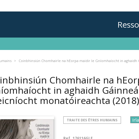
Resso
humains
Coinbhinsiún Chomhairle na hEorpa maidir le Gníomhaíocht in aghaidh 
inbhinsiún Chomhairle na hEorp
íomhaíocht in aghaidh Gáinneái
icníocht monatóireachta
(2018
TRAITE DES ÊTRES HUMAINS
Ref.
176116GLE