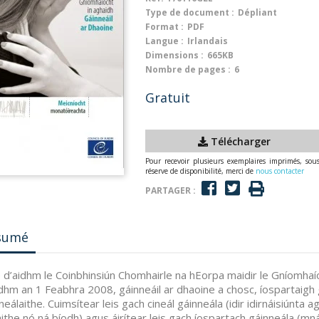
Type de document :
Dépliant
Format :
PDF
Langue :
Irlandais
Dimensions :
665KB
Nombre de pages :
6
Gratuit
Télécharger
Pour recevoir plusieurs exemplaires imprimés, sou
réserve de disponibilité, merci de
nous contacter
PARTAGER :
sumé
 d’aidhm le Coinbhinsiún Chomhairle na hEorpa maidir le Gníomhaíoc
dhm an 1 Feabhra 2008, gáinneáil ar dhaoine a chosc, íospartaigh g
neálaithe. Cuimsítear leis gach cineál gáinneála (idir idirnáisiúnta a
ithe nó ná bíodh) agus áirítear leis gach íospartach gáinneála (mná