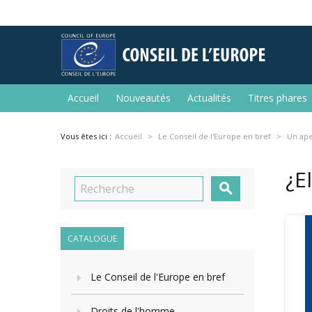
Accueil
Nouveautés
Actualités
Titres phares
Vous êtes ici :
Accueil
Le Conseil de l'Europe en bref
Un ap
¿E

CATALOGUE
Le Conseil de l'Europe en bref
Droits de l'homme