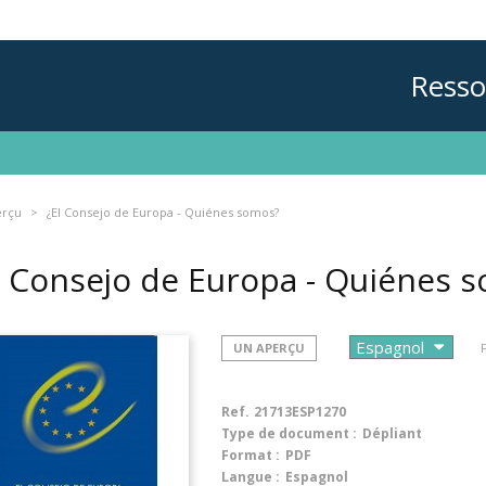
Resso
erçu
¿El Consejo de Europa - Quiénes somos?
l Consejo de Europa - Quiénes 
UN APERÇU
Ref.
21713ESP1270
Type de document :
Dépliant
Format :
PDF
Langue :
Espagnol