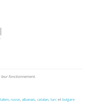
s
t leur fonctionnement.
italien
,
russe
,
albanais
,
catalan
,
turc
et
bulgare