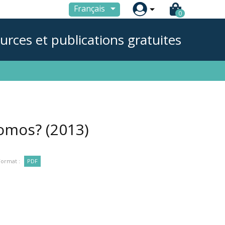

Français
0
urces et publications gratuites
somos?
(2013)
Format :
PDF