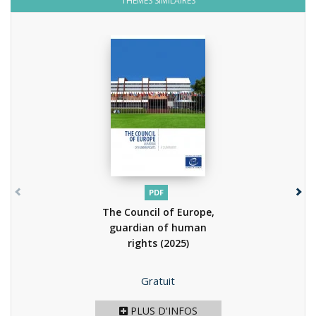
THÈMES SIMILAIRES
PDF
The Council of Europe,
guardian of human
rights
(2025)
Prix
Gratuit
PLUS D'INFOS