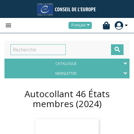


Français

CATALOGUE
NEWSLETTER
Autocollant 46 États
membres
(2024)