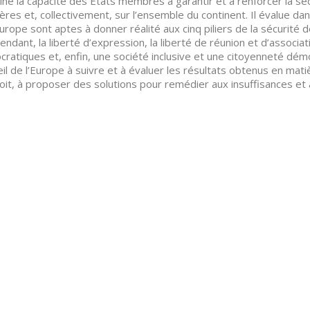
ne la capacité des États membres à garantir et à renforcer la séc
ières et, collectivement, sur l’ensemble du continent. Il évalue 
Europe sont aptes à donner réalité aux cinq piliers de la sécurité 
endant, la liberté d’expression, la liberté de réunion et d’associa
ratiques et, enfin, une société inclusive et une citoyenneté démo
il de l’Europe à suivre et à évaluer les résultats obtenus en mat
oit, à proposer des solutions pour remédier aux insuffisances et 