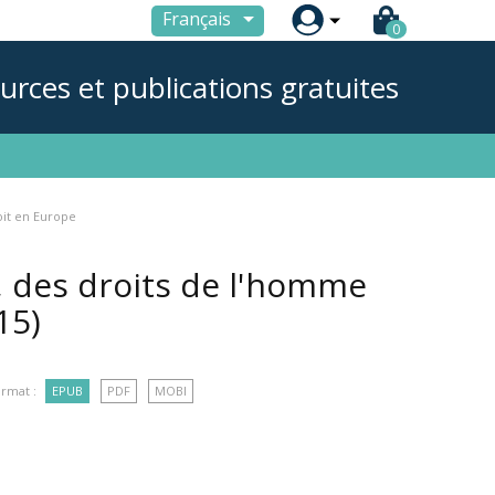

Français
0
urces et publications gratuites
oit en Europe
e, des droits de l'homme
15)
rmat :
EPUB
PDF
MOBI