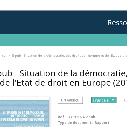
Resso
erçu
E-pub - Situation de la démocratie, des droits de l'homme et de l'Etat de dr
pub - Situation de la démocrati
 de l'Etat de droit en Europe
(20
UN APERÇU
Fo
Ref.
044815FRA-epub
Type de document :
Rapport