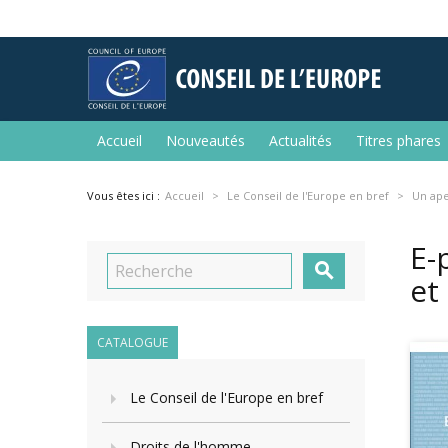
Accueil
Nouveautés
Actualités
Titres phares
Vous êtes ici :
Accueil
Le Conseil de l'Europe en bref
Un ap
E-

et
CATALOGUE
Le Conseil de l'Europe en bref
Droits de l'homme