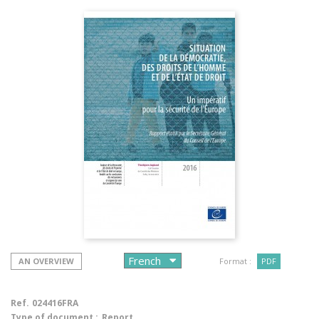
AN OVERVIEW
Format :
PDF
Ref.
024416FRA
Type of document :
Report