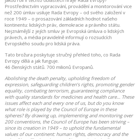
jakou roli v těchto oblastech hraje Rada Evropy?
Prostřednictvím vypracování, provádění a monitorování vice
než 200 úmluv usiluje Rada Evropy – od svého založení v
roce 1949 – o prosazování základních hodnot našeho
kontinentu: lidských práv, demokracie a právního státu.
Nejznámější z jejích smluv je Evropská úmluva o lidských
právech, a média pravidelně informují o rozsudcích
Evropského soudu pro lidská práva.
Tato brožura poskytuje stručný přehled toho, co Rada
Evropy dělá a jak funguje.
46 členských států. 700 milionů Evropanů.
Abolishing the death penalty, upholding freedom of
expression, safeguarding children’s rights, promoting gender
equality, combating terrorism, guaranteeing compliance
with quality standards for medicines and health care… These
issues affect each and every one of us, but do you know
what role is played by the Council of Europe in these
spheres? By drawing up, implementing and monitoring over
200 conventions, the Council of Europe has been striving –
since its creation in 1949 – to uphold the fundamental
values of our continent: human rights, democracy and the