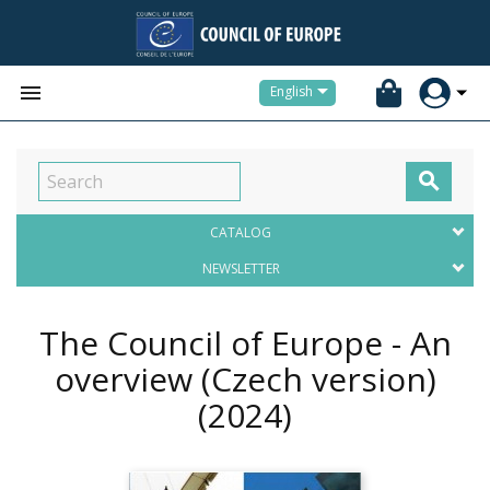


English

CATALOG
NEWSLETTER
The Council of Europe - An
overview (Czech version)
(2024)