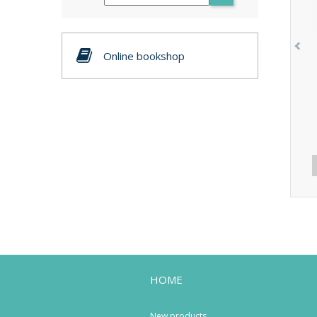
Online bookshop
HOME
New products