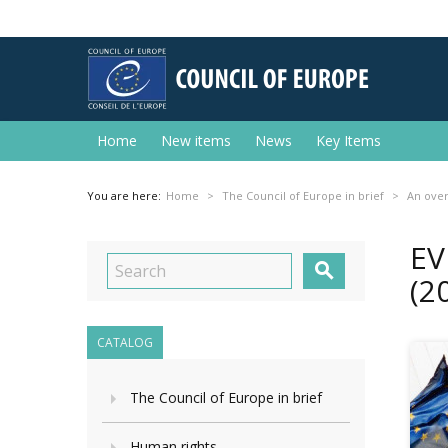
Home
New items
News
Key Items
You are here:
Home
The Council of Europe in brief
An ove
EV

(2
CATALOG
The Council of Europe in brief
Human rights