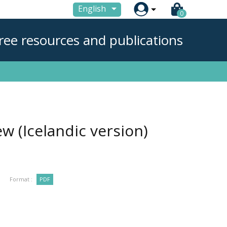

English
0
ree resources and publications
 (Icelandic version)
Format :
PDF