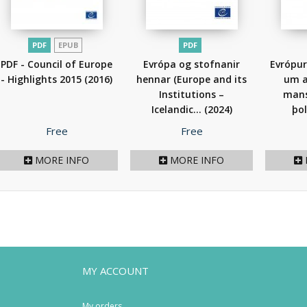
PDF
EPUB
PDF
PDF - Council of Europe
Evrópa og stofnanir
Evrópu
- Highlights 2015
(2016)
hennar (Europe and its
um a
Institutions –
mans
Icelandic...
(2024)
þo
Price
Price
Free
Free
MORE INFO
MORE INFO
MY ACCOUNT
My orders