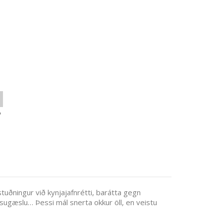
o
stuðningur við kynjajafnrétti, barátta gegn
sugæslu… Þessi mál snerta okkur öll, en veistu