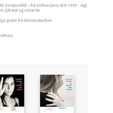
ur Evrópuráðið – frá stofnun þess árið 1949 – lagt
, lýðræði og réttarríki.
lega greint frá dómsúrskurðum
ráðsins.