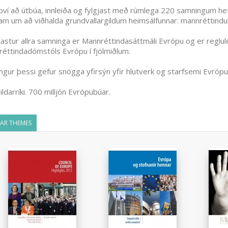
ví að útbúa, innleiða og fylgjast með rúmlega 220 samningum hef
ram um að viðhalda grundvallargildum heimsálfunnar: mannréttindum
astur allra samninga er Mannréttindasáttmáli Evrópu og er reglu
éttindadómstóls Evrópu í fjölmiðlum.
ngur þessi gefur snögga yfirsýn yfir hlutverk og starfsemi Evrópu
ildarríki. 700 milljón Evrópubúar.
LAR THEMES