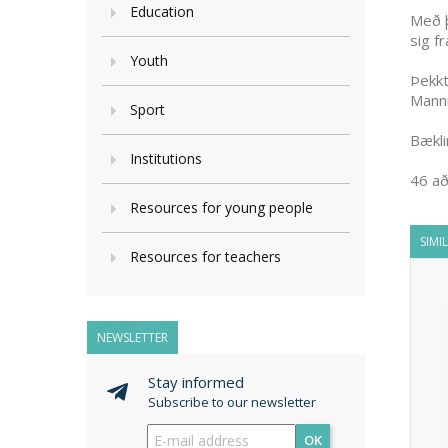
Education
Með þ
sig f
Youth
Þekkt
Mannr
Sport
Bækli
Institutions
46 að
Resources for young people
SIMI
Resources for teachers
NEWSLETTER
Stay informed
Subscribe to our newsletter
OK