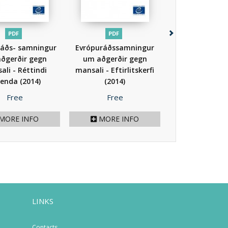
PDF
PDF
PDF
ráðs- samningur
Evrópuráðssamningur
EVRÓPURÁÐ
ðgerðir gegn
um aðgerðir gegn
Verndari mann
ali - Réttindi
mansali - Eftirlitskerfi
(2024)
lenda
(2014)
(2014)
Price
Price
Price
Free
Free
Free
MORE INFO
MORE INFO
MORE I
LINKS
Contacts