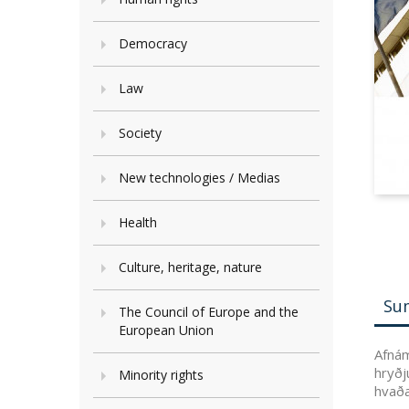
Democracy
Law
Society
New technologies / Medias
Health
Culture, heritage, nature
Su
The Council of Europe and the
European Union
Afnám
hryðj
Minority rights
hvaða