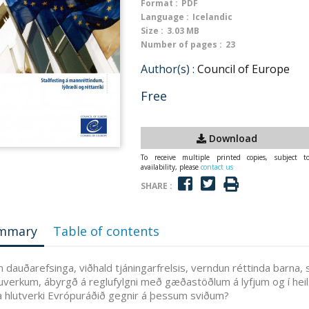
Format :
PDF
Language :
Icelandic
Size :
3.03 MB
Number of pages :
23
Author(s) :
Council of Europe
Free
Download
To receive multiple printed copies, subject t
availability, please
contact us
SHARE :
mmary
Table of contents
 dauðarefsinga, viðhald tjáningarfrelsis, verndun réttinda barna, 
uverkum, ábyrgð á reglufylgni með gæðastöðlum á lyfjum og í heil
 hlutverki Evrópuráðið gegnir á þessum sviðum?