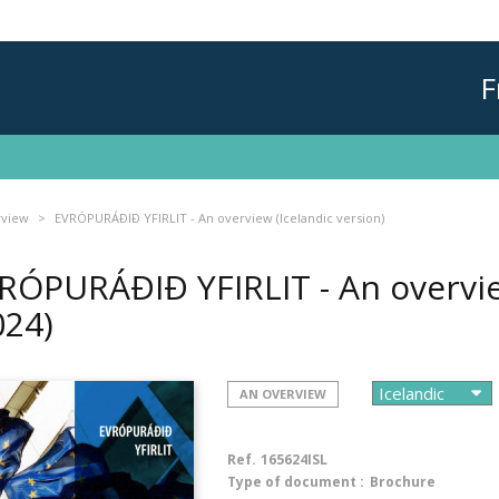
F
rview
EVRÓPURÁÐIÐ YFIRLIT - An overview (Icelandic version)
RÓPURÁÐIÐ YFIRLIT - An overview
024)
AN OVERVIEW
Ref.
165624ISL
Type of document :
Brochure