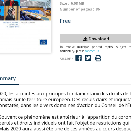
Size :
6,08 MB
Number of pages :
86
Free
Download
To receive multiple printed copies, subject t
availability, please
contact us
SHARE :
mmary
020, les atteintes aux principes fondamentaux des droits de
amais sur le territoire européen. Des reculs clairs et inquié
onstatés, dans les divers domaines d’action du Conseil de l’
ouvent ce phénomène est antérieur à l’apparition du corona
ibertés et droits individuels ont fait l’objet de restrictions 
Mais 2020 aura aussi été une de ces années au cours desquel