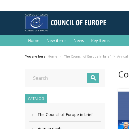
Home
New items
News
Key Items
You are here:
Home
The Council of Europe in brief
Annual 
Co

CATALOG
The Council of Europe in brief
Human rights