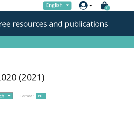

English
0
ree resources and publications
 2020
(2021)
Format :
PDF