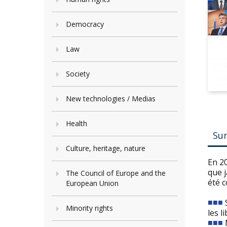
Democracy
Law
Society
New technologies / Medias
Health
Su
Culture, heritage, nature
En 2
que j
The Council of Europe and the
été c
European Union
■■■
S
Minority rights
les l
■■■