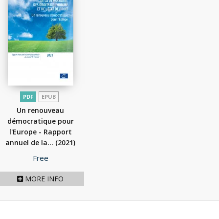
PDF
EPUB
Un renouveau
démocratique pour
l'Europe - Rapport
annuel de la...
(2021)
Price
Free
MORE INFO