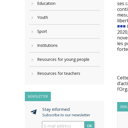
ses c
Education
conti
mesur
Youth
liber
■■
■
Sport
2020
novem
les p
Institutions
fort
Resources for young people
Resources for teachers
Cette
d’act
l’Org
NEWSLETTER
SIMI
Stay informed
Subscribe to our newsletter
OK