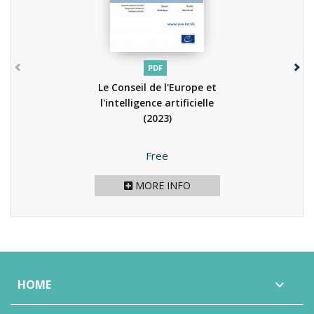
PDF
Le Conseil de l'Europe et
l'intelligence artificielle
(2023)
Price
Free
MORE INFO
HOME
