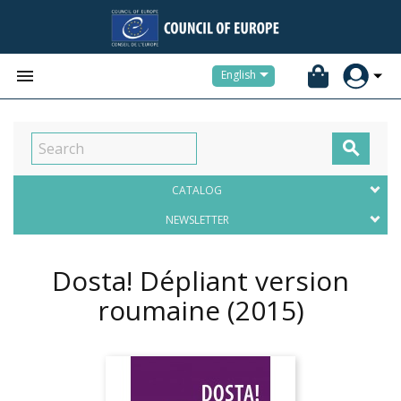


English

CATALOG
NEWSLETTER
Dosta! Dépliant version
roumaine
(2015)