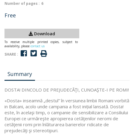
Number of pages :
6
Free
Download
To receive multiple printed copies, subject to
availability, please
contact us
SHARE :
Summary
DOSTA! DINCOLO DE PREJUDECĂŢI, CUNOAŞTE-I PE ROMI!
«Dosta» inseamnă „destul” în versiunea limbii Romani vorbită
in Balcani, acolo unde campania a fost inițial lansată. Dosta!
este, în acelaşi timp, o campanie de sensibilizare a Consiliului
Europei ce urmăreşte apropierea cetăţenilor neromi de
cetăţenii romi prin înlăturarea barierelor ridicate de
prejudecăţi şi stereotipuri.