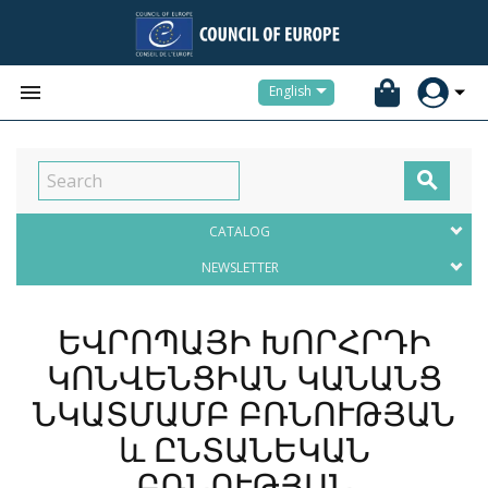


English

CATALOG
NEWSLETTER
ԵՎՐՈՊԱՅԻ ԽՈՐՀՐԴԻ
ԿՈՆՎԵՆՑԻԱՆ ԿԱՆԱՆՑ
ՆԿԱՏՄԱՄԲ ԲՌՆՈՒԹՅԱՆ
և ԸՆՏԱՆԵԿԱՆ
ԲՌՆՈՒԹՅԱՆ