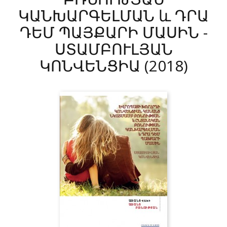
ԿԱՆԽԱՐԳԵԼՄԱՆ և ԴՐԱ
ԴԵՄ ՊԱՅՔԱՐԻ ՄԱՍԻՆ -
ՍՏԱՄԲՈՒԼՅԱՆ
ԿՈՆՎԵՆՑԻԱ
(2018)