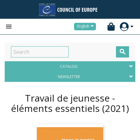


English

CATALOG
NEWSLETTER
Travail de jeunesse -
éléments essentiels
(2021)