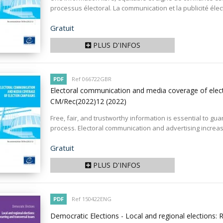
processus électoral. La communication et la publicité élect
Prix
Gratuit
PLUS D'INFOS
PDF
Ref 066722GBR
Electoral communication and media coverage of ele
CM/Rec(2022)12
(2022)
Free, fair, and trustworthy information is essential to guar
process. Electoral communication and advertising increas
Prix
Gratuit
PLUS D'INFOS
PDF
Ref 150422ENG
Democratic Elections - Local and regional elections: 