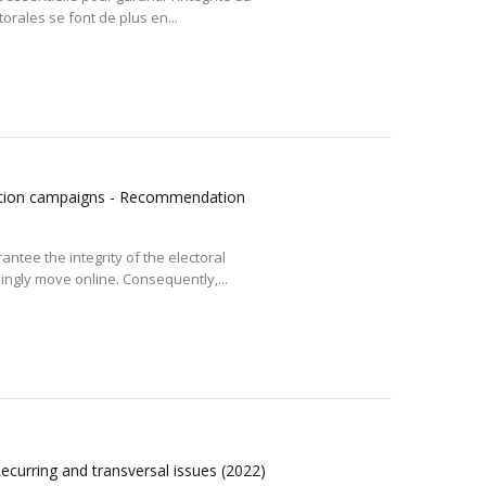
orales se font de plus en...
ction campaigns - Recommendation
antee the integrity of the electoral
ingly move online. Consequently,...
Recurring and transversal issues
(2022)