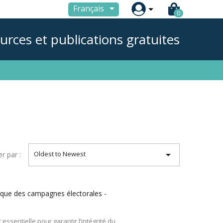

Français
0
urces et publications gratuites

Oldest to Newest
er par :
ique des campagnes électorales -
essentielle pour garantir l’intégrité du