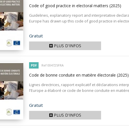
Code of good practice in electoral matters
(2025)
Guidelines, explanatory report and interpretative declar
Europe has drawn up this code of good practice in electora
Prix
Gratuit
PLUS D'INFOS
PDF
Ref 004725FRA
Code de bonne conduite en matière électorale
(2025)
Lignes directrices, rapport explicatif et déclarations int
l'Europe a élaboré ce code de bonne conduite en matière é
Prix
Gratuit
PLUS D'INFOS