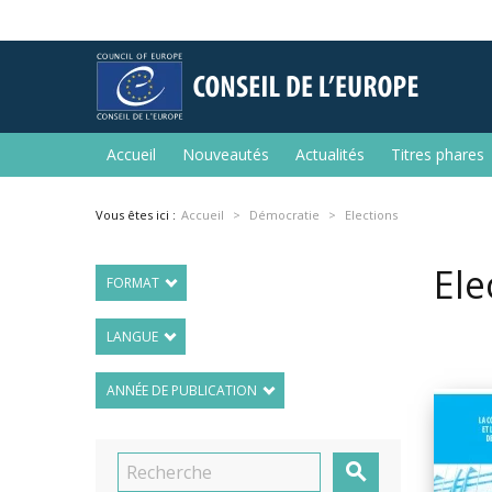
Accueil
Nouveautés
Actualités
Titres phares
Vous êtes ici :
Accueil
Démocratie
Elections
Ele
FORMAT
LANGUE
ANNÉE DE PUBLICATION
