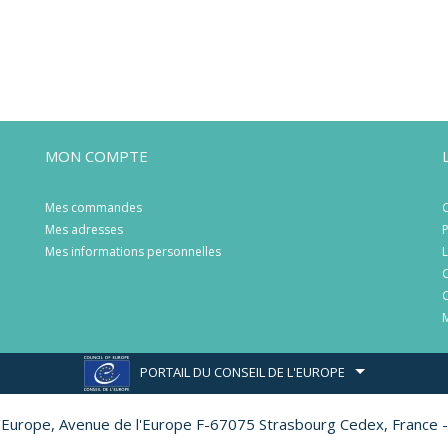
MON COMPTE
Mes commandes
C
Mes adresses
P
Mes informations personnelles
L
C
C
M
PORTAIL DU CONSEIL DE L'EUROPE
l'Europe,
Avenue de l'Europe F-67075 Strasbourg Cedex, France -