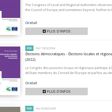
The Congress of Local and Regional Authorities observes t
the Council of Europe and sometimes beyond, further to the
Prix
Gratuit
PLUS D'INFOS
PDF
Ref 150522FRA
Élections démocratiques - Élections locales et régiona
(2022)
Le Congrès des pouvoirs locaux et régionaux participe à l
46 États membres du Conseil de l’Europe et parfois au-de
Prix
Gratuit
PLUS D'INFOS
PDF
Ref 004625GBR