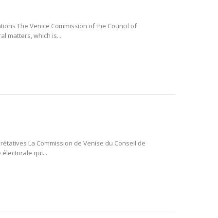
ations The Venice Commission of the Council of
l matters, which is...
erprétatives La Commission de Venise du Conseil de
lectorale qui...