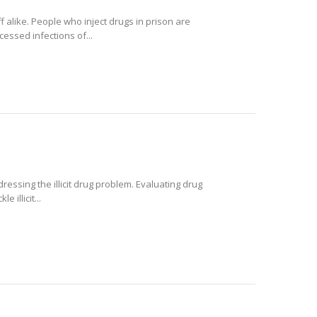
f alike. People who inject drugs in prison are
essed infections of...
essing the illicit drug problem. Evaluating drug
 illicit...