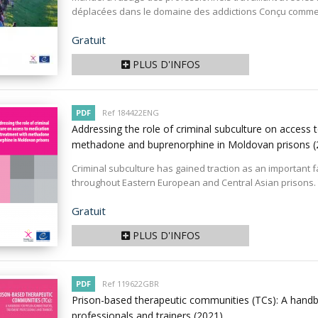
déplacées dans le domaine des addictions Conçu comme 
Prix
Gratuit
PLUS D'INFOS
PDF
Ref 184422ENG
Addressing the role of criminal subculture on access 
methadone and buprenorphine in Moldovan prisons
(
Criminal subculture has gained traction as an important 
throughout Eastern European and Central Asian prisons. 
Prix
Gratuit
PLUS D'INFOS
PDF
Ref 119622GBR
Prison-based therapeutic communities (TCs): A handb
professionals and trainers
(2021)