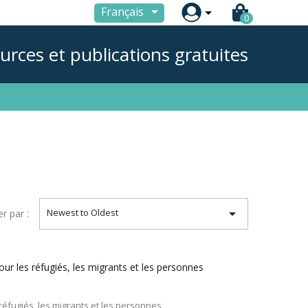

Français
0
urces et publications gratuites

Newest to Oldest
er par :
our les réfugiés, les migrants et les personnes
réfugiés, les migrants et les personnes