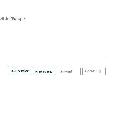
eil de l'Europe
arrow_back
Premier
Dernier
arrow_forward
Précédent
Suivant