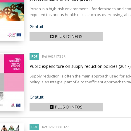
Prison is a high-risk environment – for detainees and staf
exposed to various health risks, such as overdosing, absc
Prix
Gratuit
PLUS D'INFOS
PDF
Ref 062717GBR
Public expenditure on supply reduction policies
(2017)
Supply reduction is often the main approach used for addr
policy is an integral part of a cost-efficient approach to tackle
Prix
Gratuit
PLUS D'INFOS
PDF
Ref 126513BIL1270