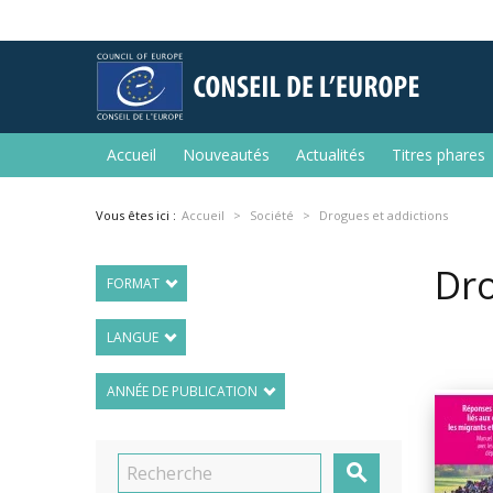
Accueil
Nouveautés
Actualités
Titres phares
Vous êtes ici :
Accueil
Société
Drogues et addictions
Dro
FORMAT
LANGUE
ANNÉE DE PUBLICATION
