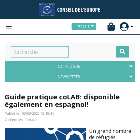


Français

CATALOGUE
NEWSLETTER
Guide pratique coLAB: disponible
également en espagnol!
Publié le : 03/03/2020 12:10:44
Catégories :
Default
Un grand nombre
de réfugiés