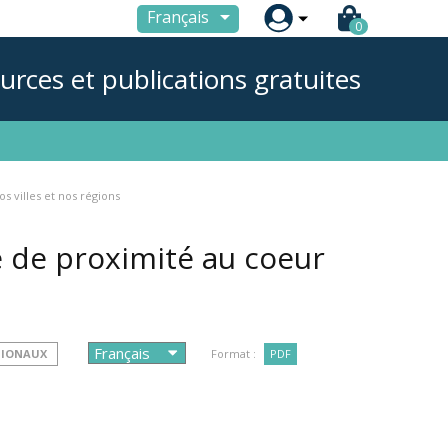

Français
0
urces et publications gratuites
s villes et nos régions
e de proximité au coeur
GIONAUX
Format :
PDF