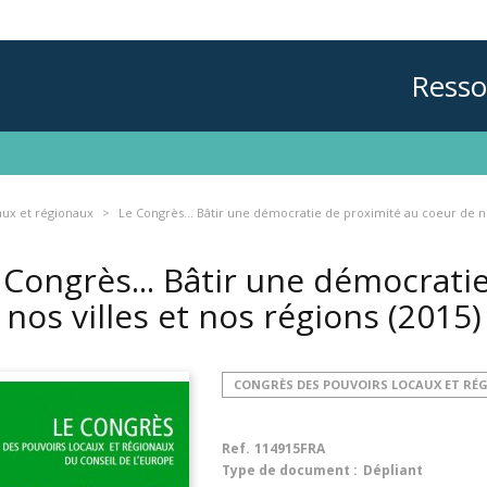
Resso
aux et régionaux
Le Congrès... Bâtir une démocratie de proximité au coeur de no
 Congrès... Bâtir une démocrati
 nos villes et nos régions
(2015)
CONGRÈS DES POUVOIRS LOCAUX ET RÉ
Ref.
114915FRA
Type de document :
Dépliant