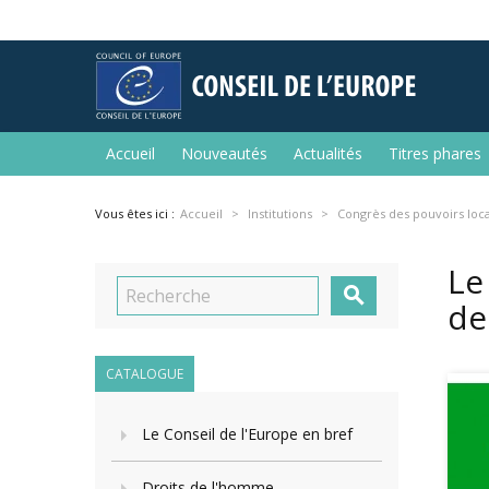
Accueil
Nouveautés
Actualités
Titres phares
Vous êtes ici :
Accueil
Institutions
Congrès des pouvoirs loc
Le

de
CATALOGUE
Le Conseil de l'Europe en bref
Droits de l'homme