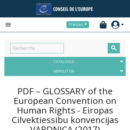


Français

CATALOGUE
NEWSLETTER
PDF – GLOSSARY of the
European Convention on
Human Rights - Eiropas
Cilvektiessibu konvencijas
VARDNICA
(2017)