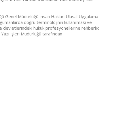
ğü Genel Müdürlüğü İnsan Hakları Ulusal Uygulama
rgümanlarda doğru terminolojinin kullanılması ve
ye devletlerindeki hukuk profesyonellerine rehberlik
Yazı İşleri Müdürlüğü tarafından