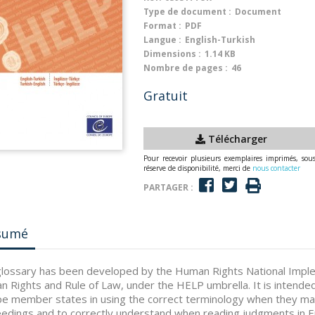
Type de document :
Document
Format :
PDF
Langue :
English-Turkish
Dimensions :
1.14 KB
Nombre de pages :
46
Gratuit
Télécharger
Pour recevoir plusieurs exemplaires imprimés, sou
réserve de disponibilité, merci de
nous contacter
PARTAGER :
sumé
lossary has been developed by the Human Rights National Implem
 Rights and Rule of Law, under the HELP umbrella. It is intended 
e member states in using the correct terminology when they ma
edings and to correctly understand when reading judgments in En