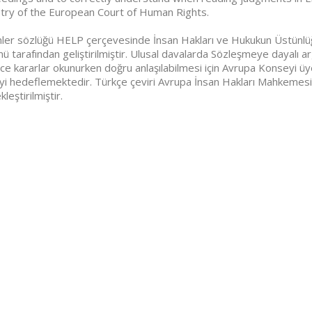
try of the European Court of Human Rights.
ler sözlüğü HELP çerçevesinde İnsan Hakları ve Hukukun Üstünlü
ü tarafından geliştirilmiştir. Ulusal davalarda Sözleşmeye dayalı a
izce kararlar okunurken doğru anlaşılabilmesi için Avrupa Konseyi ü
i hedeflemektedir. Türkçe çeviri Avrupa İnsan Hakları Mahkemesi 
leştirilmiştir.