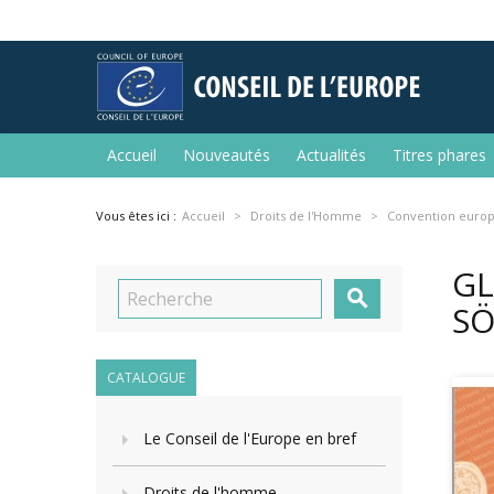
Accueil
Nouveautés
Actualités
Titres phares
Vous êtes ici :
Accueil
Droits de l'Homme
Convention europ
GL

SÖ
CATALOGUE
Le Conseil de l'Europe en bref
Droits de l'homme