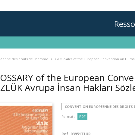
Resso
éenne des droits de l'homme
GLOSSARY of the European Convention on Human 
OSSARY of the European Conve
ZLÜK Avrupa İnsan Hakları Söz
CONVENTION EUROPÉENNE DES DROITS 
Format :
PDF
Ref.
039517TUR