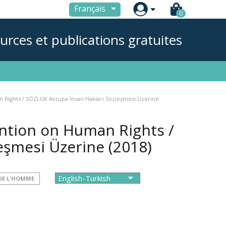

Français
0
urces et publications gratuites
Rights / SÖZLÜK Avrupa İnsan Hakları Sözleşmesi Üzerine
ntion on Human Rights /
leşmesi Üzerine
(2018)
DE L'HOMME