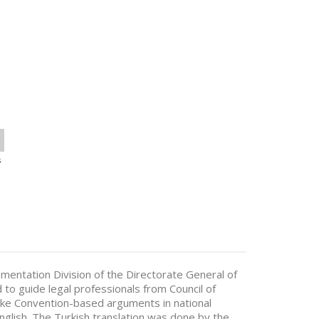
s
entation Division of the Directorate General of
to guide legal professionals from Council of
ke Convention-based arguments in national
glish. The Turkish translation was done by the