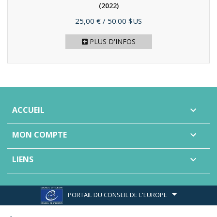
(2022)
Prix
25,00 €
/ 50.00 $US
PLUS D'INFOS
ACCUEIL

MON COMPTE

LIENS

PORTAIL DU CONSEIL DE L'EUROPE