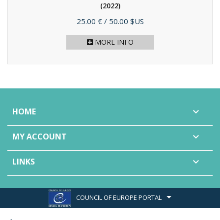
(2022)
Price
25.00 €
/ 50.00 $US
MORE INFO
HOME

MY ACCOUNT

LINKS

COUNCIL OF EUROPE PORTAL