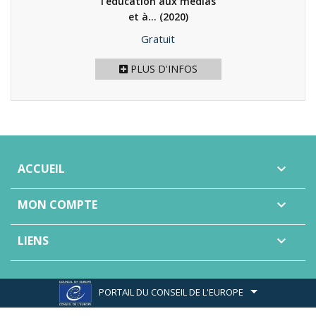
l’éducation aux médias
et à...
(2020)
Prix
Gratuit
PLUS D'INFOS
ACCUEIL

MON COMPTE

LIENS

PORTAIL DU CONSEIL DE L'EUROPE