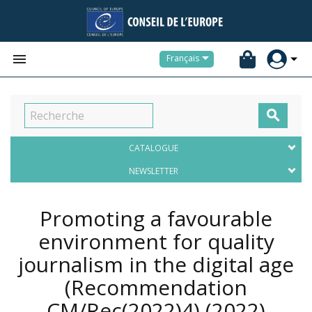


Français

CATALOGUE
NEWSLETTER
Promoting a favourable
environment for quality
journalism in the digital age
(Recommendation
CM/Rec(2022)4)
(2022)