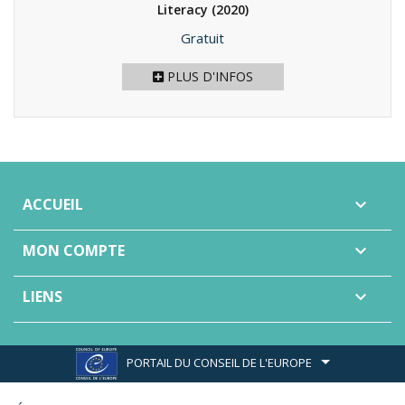
Literacy
(2020)
Prix
Gratuit
PLUS D'INFOS
ACCUEIL

MON COMPTE

LIENS

PORTAIL DU CONSEIL DE L'EUROPE