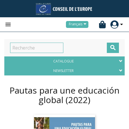


Français

CATALOGUE
NEWSLETTER
Pautas para une educación
global
(2022)