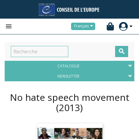


Français

CATALOGUE
NEWSLETTER
No hate speech movement
(2013)