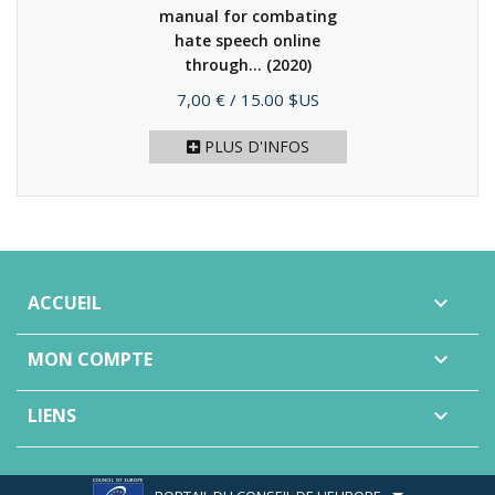
manual for combating
hate speech online
through...
(2020)
Prix
7,00 €
/ 15.00 $US
PLUS D'INFOS
ACCUEIL

MON COMPTE

LIENS
