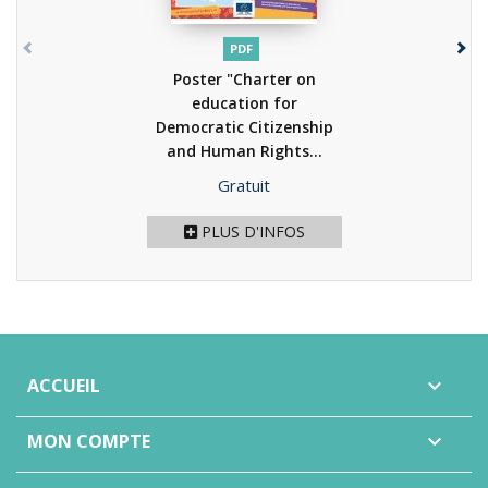
PDF
Poster "Charter on
education for
Democratic Citizenship
and Human Rights...
(2013)
Prix
Gratuit
PLUS D'INFOS
ACCUEIL

MON COMPTE
