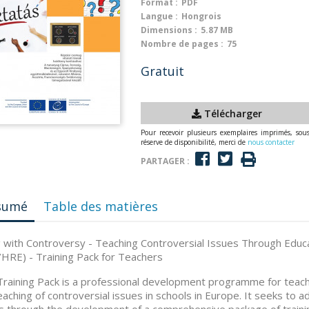
Format :
PDF
Langue :
Hongrois
Dimensions :
5.87 MB
Nombre de pages :
75
Gratuit
Télécharger
Pour recevoir plusieurs exemplaires imprimés, sou
réserve de disponibilité, merci de
nous contacter
PARTAGER :
sumé
Table des matières
g with Controversy - Teaching Controversial Issues Through Educ
HRE) - Training Pack for Teachers
Training Pack is a professional development programme for teac
eaching of controversial issues in schools in Europe. It seeks to 