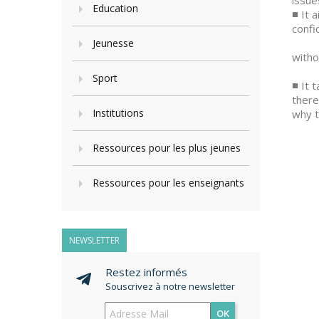
issue
Education
■ It 
confi
• The
Jeunesse
witho
• The
Sport
■ It 
there
Institutions
why t
Ressources pour les plus jeunes
Ressources pour les enseignants
NEWSLETTER
Restez informés
Souscrivez à notre newsletter
OK