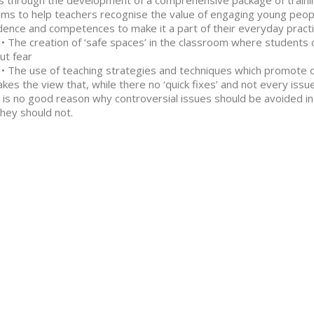
s through the development of a comprehensive package of traini
aims to help teachers recognise the value of engaging young peop
dence and competences to make it a part of their everyday practice
 creation of ‘safe spaces’ in the classroom where students ca
ut fear
 use of teaching strategies and techniques which promote op
takes the view that, while there no ‘quick fixes’ and not every issu
 is no good reason why controversial issues should be avoided 
hey should not.