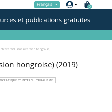

Français
0
urces et publications gratuites
ntroversial issues (version hongroise)
rsion hongroise)
(2019)
MOCRATIQUE ET INTERCULTURALISME