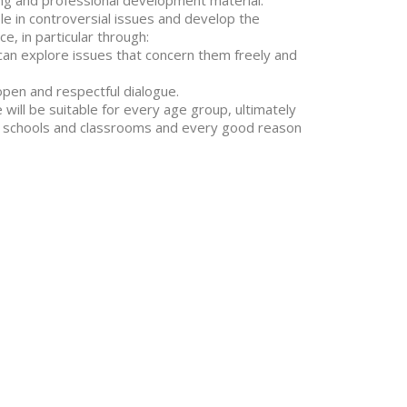
ng and professional development material.
le in controversial issues and develop the
, in particular through:
n explore issues that concern them freely and
en and respectful dialogue.
e will be suitable for every age group, ultimately
in schools and classrooms and every good reason