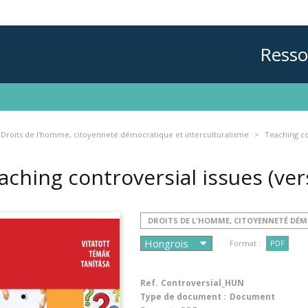
Resso
Droits de l'homme, citoyenneté démocratique et interculturalisme
Teaching co
aching controversial issues (ve
DROITS DE L'HOMME, CITOYENNETÉ DÉ
Format :
PDF
Ref.
Controversial_HUN
Type de document :
Document