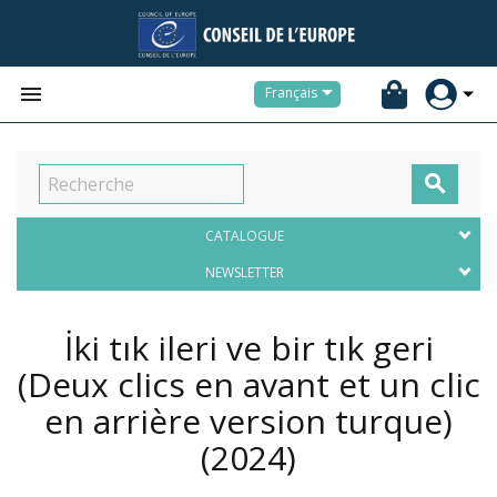


Français

CATALOGUE
NEWSLETTER
İki tık ileri ve bir tık geri
(Deux clics en avant et un clic
en arrière version turque)
(2024)