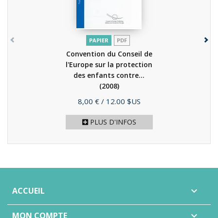
PAPIER
PDF
Convention du Conseil de
l'Europe sur la protection
des enfants contre...
(2008)
Prix
8,00 €
/ 12.00 $US
PLUS D'INFOS
ACCUEIL

MON COMPTE
