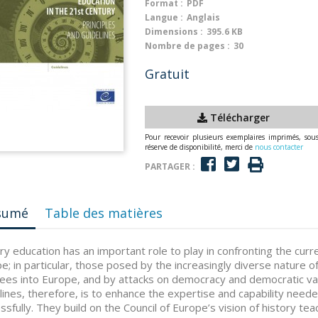
Format :
PDF
Langue :
Anglais
Dimensions :
395.6 KB
Nombre de pages :
30
Gratuit
Télécharger
Pour recevoir plusieurs exemplaires imprimés, sou
réserve de disponibilité, merci de
nous contacter
PARTAGER :
sumé
Table des matières
ry education has an important role to play in confronting the current
e; in particular, those posed by the increasingly diverse nature of
ees into Europe, and by attacks on democracy and democratic valu
lines, therefore, is to enhance the expertise and capability needed
ssfully. They build on the Council of Europe’s vision of history t