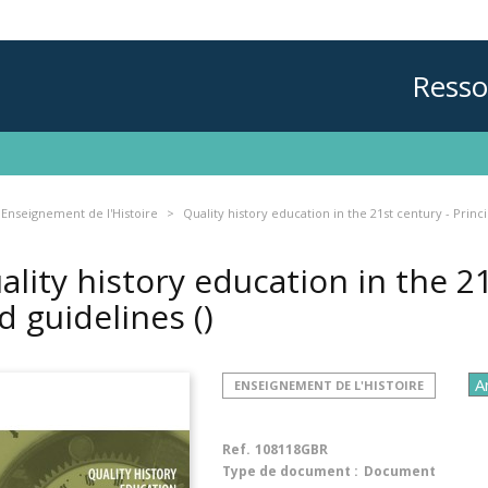
Resso
Enseignement de l'Histoire
Quality history education in the 21st century - Princ
ality history education in the 21
d guidelines
()
ENSEIGNEMENT DE L'HISTOIRE
Ref.
108118GBR
Type de document :
Document