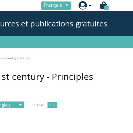

Français
0
urces et publications gratuites
iples and guidelines
st century - Principles
Format :
PDF