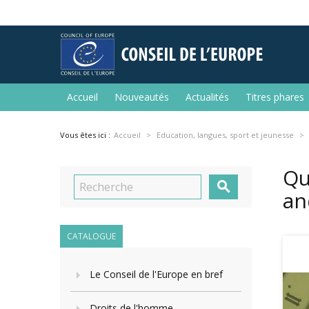
Accueil
Nouveautés
Actualités
Titres phares
Vous êtes ici :
Accueil
Education, langues, sport et jeunesse
Qu

an
CATALOGUE
Le Conseil de l'Europe en bref
Droits de l'homme