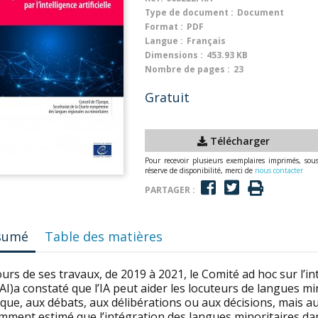
Type de document :
Document
Format :
PDF
Langue :
Français
Dimensions :
453.93 KB
Nombre de pages :
23
Gratuit
Télécharger
Pour recevoir plusieurs exemplaires imprimés, sou
réserve de disponibilité, merci de
nous contacter
PARTAGER :
sumé
Table des matières
urs de ses travaux, de 2019 à 2021, le Comité ad hoc sur l’inte
I)a constaté que l’IA peut aider les locuteurs de langues min
que, aux débats, aux délibérations ou aux décisions, mais aus
mment estimé que l’intégration des langues minoritaires dan