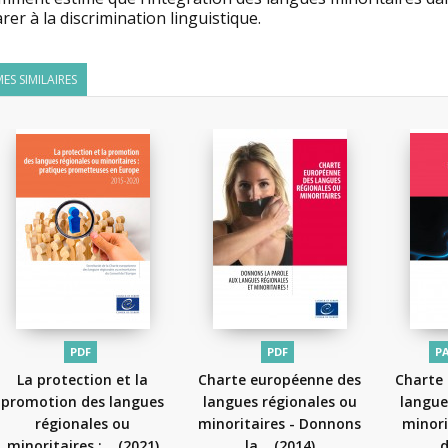
rer à la discrimination linguistique.
ES SIMILAIRES
PDF
PDF
P
La protection et la
Charte européenne des
Charte
promotion des langues
langues régionales ou
langue
régionales ou
minoritaires - Donnons
minori
minoritaires :...
(2021)
la...
(2014)
d