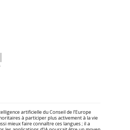
s
lligence artificielle du Conseil de l’Europe
oritaires à participer plus activement à la vie
si mieux faire connaître ces langues ; il a
s les applications d’IA pourrait être un moyen