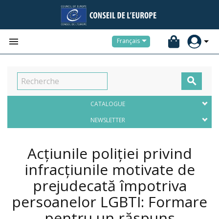


Français

CATALOGUE
NEWSLETTER
Acțiunile poliției privind
infracțiunile motivate de
prejudecată împotriva
persoanelor LGBTI: Formare
pentru un răspuns