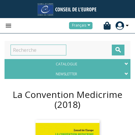


Français

CATALOGUE
NEWSLETTER
La Convention Medicrime
(2018)