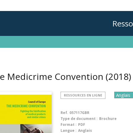
Resso
e Medicrime Convention
(2018)
RESSOURCES EN LIGNE
Ref.
057117GBR
Type de document :
Brochure
Format :
PDF
Langue :
Anglais