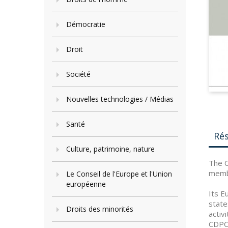
Démocratie
Droit
Société
Nouvelles technologies / Médias
Santé
Ré
Culture, patrimoine, nature
The C
membe
Le Conseil de l'Europe et l'Union
européenne
Its E
state
Droits des minorités
activ
CDPC 