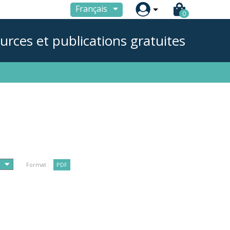

Français
0
urces et publications gratuites
Format :
PDF