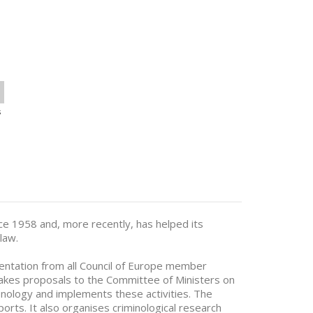
s
nce 1958 and, more recently, has helped its
law.
ntation from all Council of Europe member
 makes proposals to the Committee of Ministers on
 penology and implements these activities. The
ts. It also organises criminological research