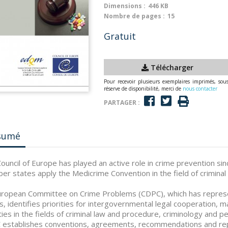
Dimensions :
446 KB
Nombre de pages :
15
Gratuit
Télécharger
Pour recevoir plusieurs exemplaires imprimés, sou
réserve de disponibilité, merci de
nous contacter
PARTAGER :
sumé
ouncil of Europe has played an active role in crime prevention si
r states apply the Medicrime Convention in the field of criminal 
uropean Committee on Crime Problems (CDPC), which has represe
s, identifies priorities for intergovernmental legal cooperation,
ities in the fields of criminal law and procedure, criminology and
establishes conventions, agreements, recommendations and repor