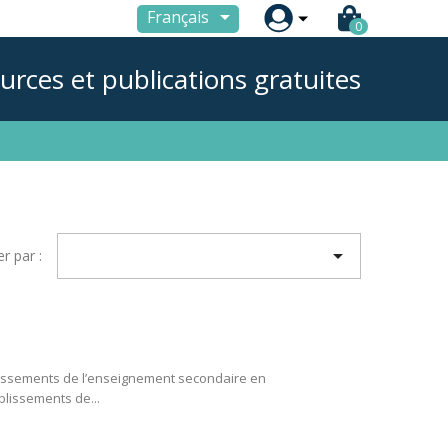

Français
0
urces et publications gratuites

er par :
ablissements de l’enseignement secondaire en
blissements de...