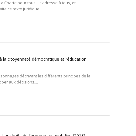
a Charte pour tous – s’adresse à tous, et
te ce texte juridique...
 à la citoyenneté démocratique et l’éducation
sonnages décrivant les différents principes de la
per aux décisions,...
- Les droits de l'homme au quotidien
(2013)