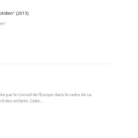
otidien"
(2013)
ien"
rée par le Conseil de l’Europe dans le cadre de sa
d des enfants. Cette...