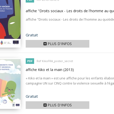
affiche "Droits sociaux - Les droits de l'homme au qu
affiche "Droits sociaux - Les droits de l'homme au quotid
Prix
Gratuit
PLUS D'INFOS
PDF
Ref KikoFRA_poster_secret
affiche Kiko et la main
(2013)
« Kiko et la main » est une affiche pour les enfants élabo
campagne UN sur CINQ contre la violence sexuelle à l’égar
Prix
Gratuit
PLUS D'INFOS