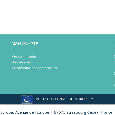
MON COMPTE
Mes commandes
C
Mes adresses
P
Mes informations personnelles
L
C
C
M
PORTAIL DU CONSEIL DE L'EUROPE
l'Europe,
Avenue de l'Europe F-67075 Strasbourg Cedex, France -