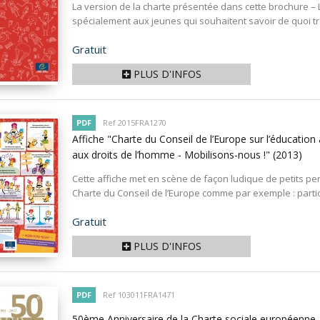
La version de la charte présentée dans cette brochure – L
spécialement aux jeunes qui souhaitent savoir de quoi trai
Prix
Gratuit
PLUS D'INFOS
PDF
Ref 2015FRA1270
Affiche "Charte du Conseil de l’Europe sur l’éducation
aux droits de l’homme - Mobilisons-nous !"
(2013)
Cette affiche met en scène de façon ludique de petits per
Charte du Conseil de l’Europe comme par exemple : partici
Prix
Gratuit
PLUS D'INFOS
PDF
Ref 103011FRA1471
50ème Anniversaire de la Charte sociale européenne 