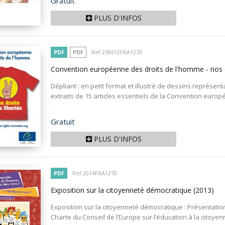
Prix
Gratuit
PLUS D'INFOS
PDF
PDF
Ref 258612FRA1270
Convention européenne des droits de l'homme - nos d
Dépliant : en petit format et illustré de dessins représent
extraits de 15 articles essentiels de la Convention europé
Prix
Gratuit
PLUS D'INFOS
PDF
Ref 2014FRA1270
Exposition sur la citoyenneté démocratique
(2013)
Exposition sur la citoyenneté démocratique : Présentation 
Charte du Conseil de l’Europe sur l’éducation à la citoye