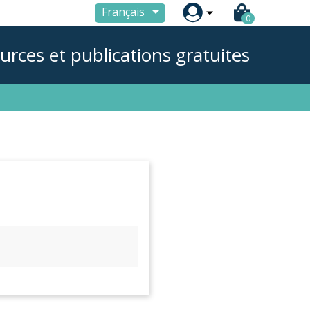

Français
0
urces et publications gratuites