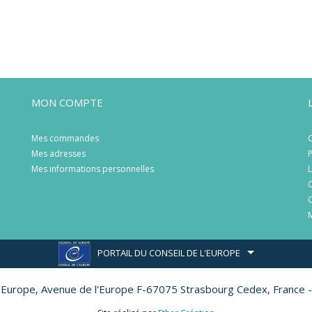
MON COMPTE
Mes commandes
C
Mes adresses
P
Mes informations personnelles
L
C
C
M
PORTAIL DU CONSEIL DE L'EUROPE
l'Europe,
Avenue de l'Europe F-67075 Strasbourg Cedex, France -