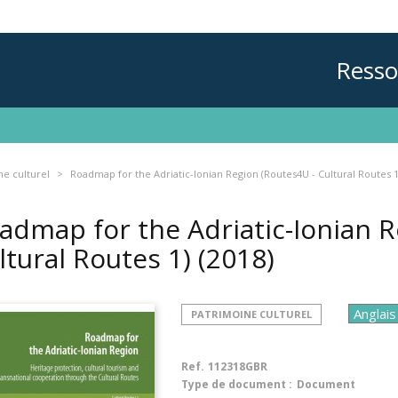
Resso
ne culturel
Roadmap for the Adriatic-Ionian Region (Routes4U - Cultural Routes 1
admap for the Adriatic-Ionian R
ltural Routes 1)
(2018)
PATRIMOINE CULTUREL
Ref.
112318GBR
Type de document :
Document