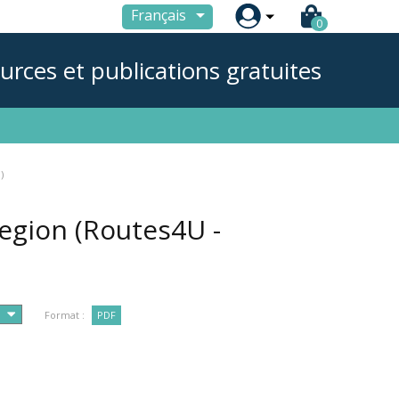

Français
0
urces et publications gratuites
)
egion (Routes4U -
Format :
PDF