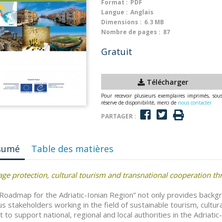
Format :
PDF
Langue :
Anglais
Dimensions :
6.3 MB
Nombre de pages :
87
Gratuit
Télécharger
Pour recevoir plusieurs exemplaires imprimés, sou
réserve de disponibilité, merci de
nous contacter
PARTAGER :
sumé
Table des matières
age protection, cultural tourism and transnational cooperation th
Roadmap for the Adriatic-Ionian Region” not only provides back
us stakeholders working in the field of sustainable tourism, cultural
 to support national, regional and local authorities in the Adriatic