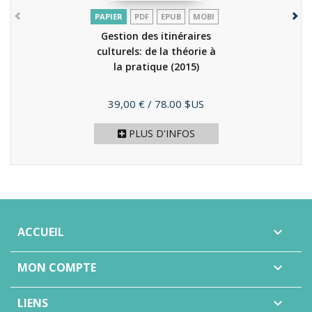
PAPIER
PDF
EPUB
MOBI
Gestion des itinéraires
culturels: de la théorie à
la pratique
(2015)
Prix
39,00 €
/ 78.00 $US
PLUS D'INFOS
ACCUEIL

MON COMPTE

LIENS
