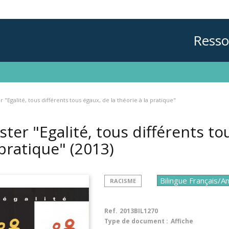
Resso
r "Egalité, tous différents tous égaux, de la théorie à la pratique"
ster "Egalité, tous différents to
 pratique"
(2013)
RACISME
Ref.
2013BIL1270
Type de document :
Affiche