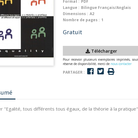
Format :
PDF
Langue :
Bilingue Français/Anglais
Dimensions :
A2
Nombre de pages :
1
Gratuit
Télécharger
Pour recevoir plusieurs exemplaires imprimés, sou
réserve de disponibilité, merci de
nous contacter
PARTAGER :
sumé
r "Egalité, tous différents tous égaux, de la théorie à la pratique"