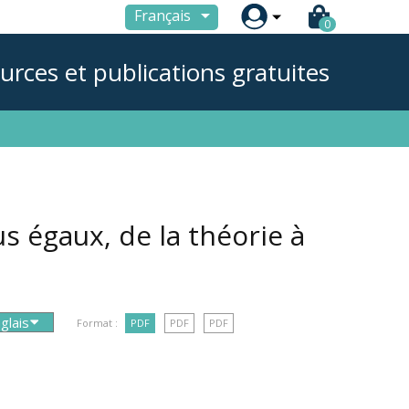

Français
0
urces et publications gratuites
us égaux, de la théorie à
Format :
PDF
PDF
PDF