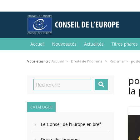
Accueil
Nouveautés
Actualités
Titres phares
Vous êtes ici :
Accueil
Droits de l'Homme
Racisme
poste
po

la
CATALOGUE
Le Conseil de l'Europe en bref
Droits de l'homme