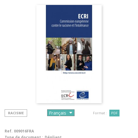
RACISME
Format :
PDF
Ref.
009016FRA
Type de document :
Dépliant