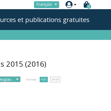

Français
0
urces et publications gratuites
hts 2015
(2016)
Format :
PDF
EPUB