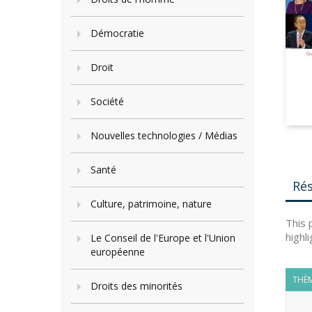
Démocratie
Droit
Société
Nouvelles technologies / Médias
Santé
Ré
Culture, patrimoine, nature
This 
highl
Le Conseil de l'Europe et l'Union
européenne
THÈM
Droits des minorités