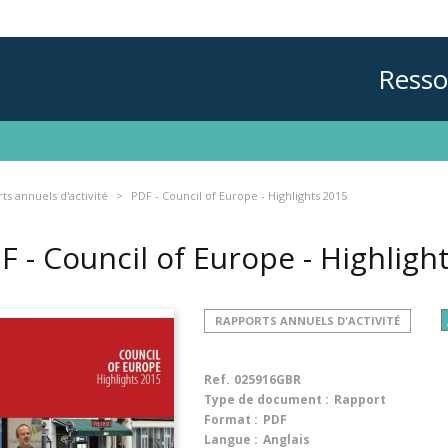
Resso
ts annuels d'activité
PDF - Council of Europe - Highlights 2015
F - Council of Europe - Highlig
RAPPORTS ANNUELS D'ACTIVITÉ
Ref.
025916GBR
Type de document :
Rapport
Format :
PDF
Langue :
Anglais