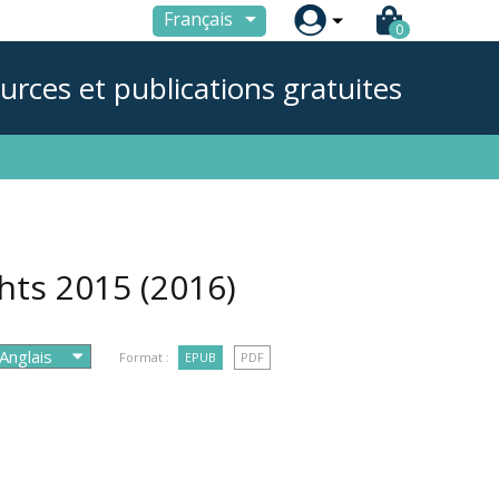

Français
0
urces et publications gratuites
ghts 2015
(2016)
Format :
EPUB
PDF