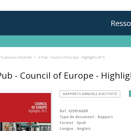
Resso
ts annuels d'activité
e-Pub - Council of Europe - Highlights 2015
Pub - Council of Europe - Highli
RAPPORTS ANNUELS D'ACTIVITÉ
Ref.
025916GBR
Type de document :
Rapport
Format :
Epub
Langue :
Anglais