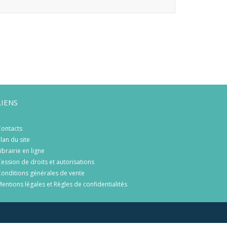
LIENS
ontacts
lan du site
ibrairie en ligne
ession de droits et autorisations
onditions générales de vente
entions légales et Règles de confidentialités