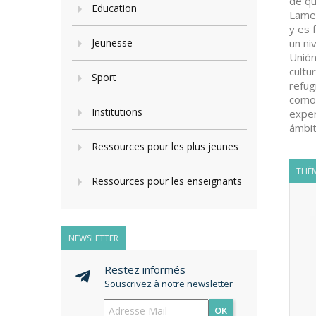
de qu
Education
Lamen
y es 
Jeunesse
un ni
Unión
cultu
Sport
refug
como 
Institutions
exper
ámbit
Ressources pour les plus jeunes
THÈM
Ressources pour les enseignants
NEWSLETTER
Restez informés
Souscrivez à notre newsletter
OK