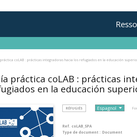
Resso
práctica coLAB : prácticas integradoras hacia los refugiados en la educación superio
ía práctica coLAB : prácticas in
fugiados en la educación super
RÉFUGIÉS
Fo
Ref.
coLAB_SPA
Type de document :
Document