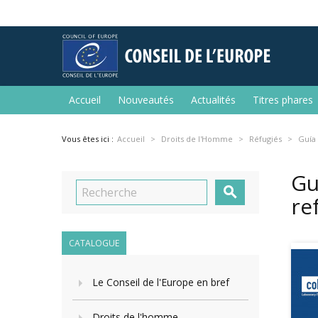
Accueil
Nouveautés
Actualités
Titres phares
Vous êtes ici :
Accueil
Droits de l'Homme
Réfugiés
Guía 
Gu

re
CATALOGUE
Le Conseil de l'Europe en bref
Droits de l'homme