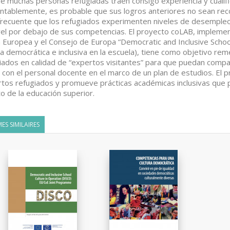
e muchas personas refugiadas traen consigo experiencia y cualifi
tablemente, es probable que sus logros anteriores no sean rec
frecuente que los refugiados experimenten niveles de desempleo
vel por debajo de sus competencias. El proyecto coLAB, impleme
 Europea y el Consejo de Europa “Democratic and Inclusive Schoo
ra democrática e inclusiva en la escuela), tiene como objetivo rem
iados en calidad de “expertos visitantes” para que puedan compa
con el personal docente en el marco de un plan de estudios. El p
tos refugiados y promueve prácticas académicas inclusivas que 
o de la educación superior.
ES SIMILAIRES