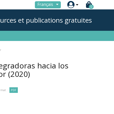

Français
0
urces et publications gratuites
r
tegradoras hacia los
ior
(2020)
rmat :
PDF