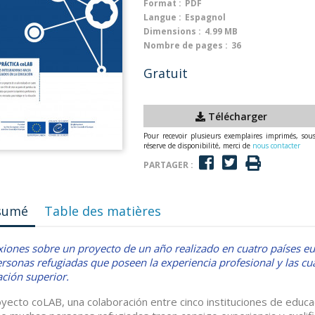
Format :
PDF
Langue :
Espagnol
Dimensions :
4.99 MB
Nombre de pages :
36
Gratuit
Télécharger
Pour recevoir plusieurs exemplaires imprimés, sou
réserve de disponibilité, merci de
nous contacter
PARTAGER :
sumé
Table des matières
xiones sobre un proyecto de un año realizado en cuatro países eu
ersonas refugiadas que poseen la experiencia profesional y las cua
ción superior.
oyecto coLAB, una colaboración entre cinco instituciones de educ