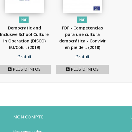
PDF
PDF
Democratic and
PDF - Competencias
Inclusive School Culture
para une cultura
in Operation (DISCO)
democrática - Convivir
EU/CoE...
(2019)
en pie de...
(2018)
Prix
Prix
Gratuit
Gratuit
PLUS D'INFOS
PLUS D'INFOS
MON COMPTE
Mes commandes
C